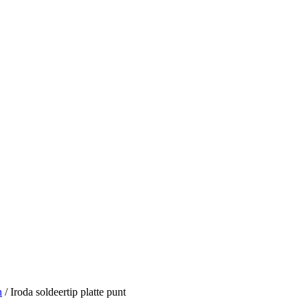
n
/
Iroda soldeertip platte punt