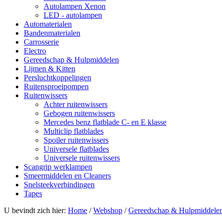
Autolampen Xenon
LED - autolampen
Automaterialen
Bandenmaterialen
Carrosserie
Electro
Gereedschap & Hulpmiddelen
Lijmen & Kitten
Persluchtkoppelingen
Ruitensproeipompen
Ruitenwissers
Achter ruitenwissers
Gebogen ruitenwissers
Mercedes benz flatblade C- en E klasse
Multiclip flatblades
Spoiler ruitenwissers
Universele flatblades
Universele ruitenwissers
Scangrip werklampen
Smeermiddelen en Cleaners
Snelsteekverbindingen
Tapes
U bevindt zich hier:
Home
/
Webshop
/
Gereedschap & Hulpmiddele