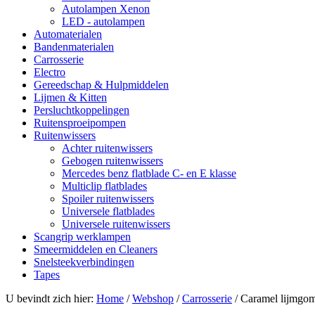
Autolampen Xenon
LED - autolampen
Automaterialen
Bandenmaterialen
Carrosserie
Electro
Gereedschap & Hulpmiddelen
Lijmen & Kitten
Persluchtkoppelingen
Ruitensproeipompen
Ruitenwissers
Achter ruitenwissers
Gebogen ruitenwissers
Mercedes benz flatblade C- en E klasse
Multiclip flatblades
Spoiler ruitenwissers
Universele flatblades
Universele ruitenwissers
Scangrip werklampen
Smeermiddelen en Cleaners
Snelsteekverbindingen
Tapes
U bevindt zich hier:
Home
/
Webshop
/
Carrosserie
/
Caramel lijmgom